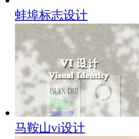
蚌埠标志设计
马鞍山vi设计